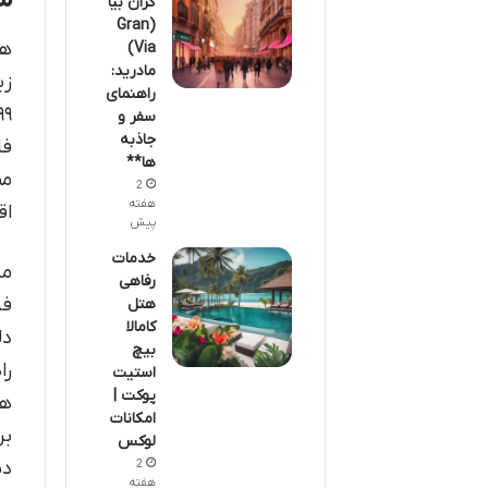
گران بیا
(Gran
هت
Via)
مادرید:
راهنمای
سفر و
جاذبه
فا
ها**
مم
2
هفته
اق
پیش
خدمات
مد
رفاهی
فر
هتل
کامالا
دل
بیچ
را
استیت
پوکت |
هی
امکانات
بر
لوکس
2
دن
هفته