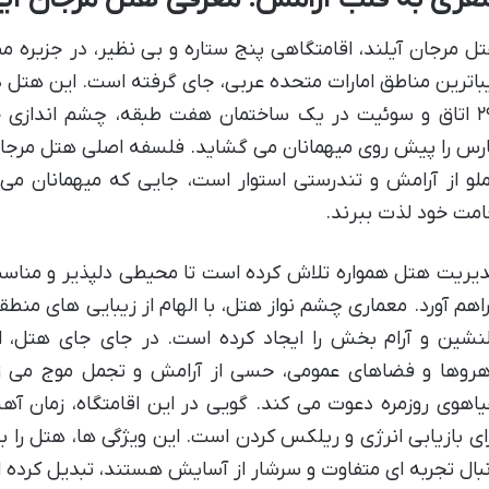
ل مرجان آیلند، اقامتگاهی پنج ستاره و بی نظیر، در جزیره م
۲۹۹ اتاق و سوئیت در یک ساختمان هفت طبقه، چشم اندازی خ
رس را پیش روی میهمانان می گشاید. فلسفه اصلی هتل مرجان 
لو از آرامش و تندرستی استوار است، جایی که میهمانان می ت
امت خود لذت ببرند.
یریت هتل همواره تلاش کرده است تا محیطی دلپذیر و مناسب
اهم آورد. معماری چشم نواز هتل، با الهام از زیبایی های منط
نشین و آرام بخش را ایجاد کرده است. در جای جای هتل، ا
هروها و فضاهای عمومی، حسی از آرامش و تجمل موج می زند 
اهوی روزمره دعوت می کند. گویی در این اقامتگاه، زمان آ
ای بازیابی انرژی و ریلکس کردن است. این ویژگی ها، هتل را 
بال تجربه ای متفاوت و سرشار از آسایش هستند، تبدیل کرده 