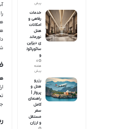
پیش
آس
خدمات
را
رفاهی و
هس
امکانات
ها
هتل
نورماند
دا
ی دیزاین
شد
سائوپائول
و
4
ض
هفته
پیش
هت
رزرو
ار
هتل و
پرواز |
تج
راهنمای
جش
کامل
سفر
مستقل
رست
و ارزان