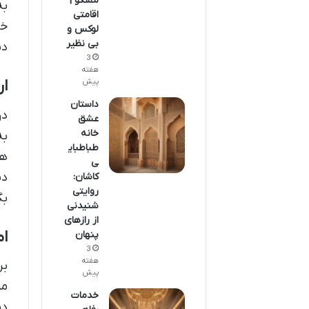
مسکو |
به
اقامتی
خو
لوکس و
بی نظیر
دستگاه 
3
هفته
ار
پیش
داستان
در
عشق
خانه
طباطبای
ها
ی
دن
کاشان:
روایتی
بگ
شنیدنی
از رازهای
ام
پنهان
3
هفته
بر
پیش
خدمات
دس