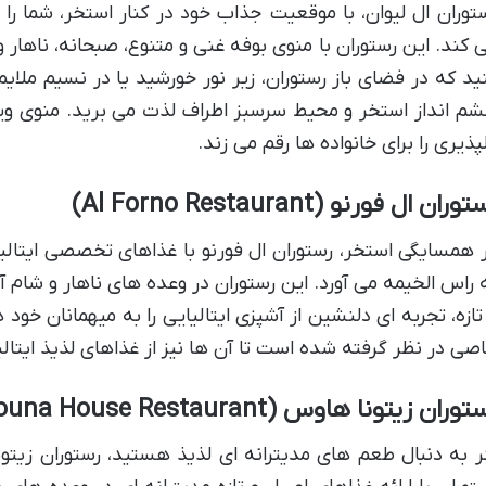
توران ال لیوان، با موقعیت جذاب خود در کنار استخر، شما ر
 کند. این رستوران با منوی بوفه غنی و متنوع، صبحانه، ناهار و
ید که در فضای باز رستوران، زیر نور خورشید یا در نسیم ملای
م انداز استخر و محیط سرسبز اطراف لذت می برید. منوی ویژه
پذیری را برای خانواده ها رقم می زند.
وران ال فورنو (Al Forno Restaurant)
 همسایگی استخر، رستوران ال فورنو با غذاهای تخصصی ایتالیای
 راس الخیمه می آورد. این رستوران در وعده های ناهار و شام آ
تازه، تجربه ای دلنشین از آشپزی ایتالیایی را به میهمانان خود
صی در نظر گرفته شده است تا آن ها نیز از غذاهای لذیذ ایتالی
وران زیتونا هاوس (Zaitouna House Restaurant)
ر به دنبال طعم های مدیترانه ای لذیذ هستید، رستوران زی