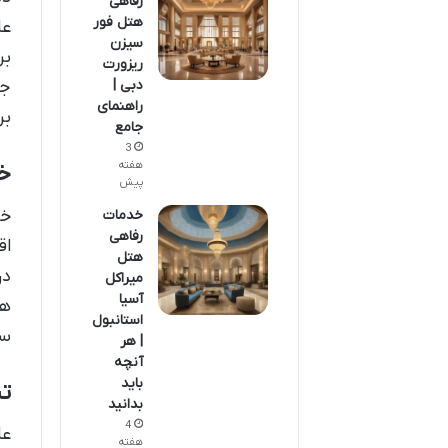
رفاهی
هتل فور
عا
سیزن
بر
ریزورت
دبی |
جز
راهنمای
بر
جامع
3
هفته
خ
پیش
خد
خدمات
رفاهی
اق
هتل
در
میراکل
آسیا
هس
استانبول
سو
| هر
آنچه
باید
ت
بدانید
4
عل
هفته