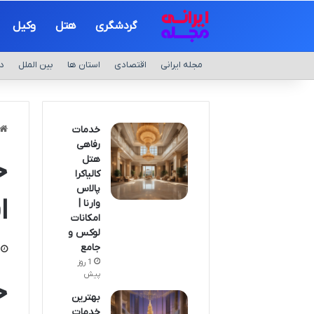
گردشگری
هتل
وکیل
مجله ایرانی
اقتصادی
استان ها
بین الملل
د
خدمات
رفاهی
هتل
خ
کالیاکرا
پالاس
ا
وارنا |
امکانات
لوکس و
جامع
1 روز
پیش
خ
بهترین
خدمات