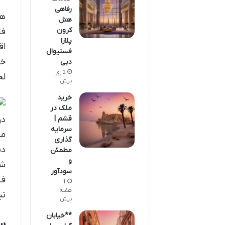
رفاهی
هت
هتل
کرون
فا
پلازا
اق
فستیوال
خا
دبی
2 روز
لح
پیش
خرید
ملک در
در
قشم |
سرمایه
می
گذاری
دن
مطمئن
و
شو
سودآور
فض
1
هفته
نی
پیش
**خیابان
س