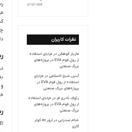
رس
03/10/1404
می
کن
چش
دل
نظرات کاربران
مازیار کوهکن
در
مزایای استفاده
رست
از رول فوم EVA در پروژه‌های
بزرگ صنعتی
در
آبتین شیخ الاسلامی
در
مزایای
به
استفاده از رول فوم EVA در
و 
پروژه‌های بزرگ صنعتی
خا
رئوف نادری فر
در
مزایای استفاده
از رول فوم EVA در پروژه‌های
رست
بزرگ صنعتی
ختام صدرایی
در
ارور ec کولر
اگ
گازی