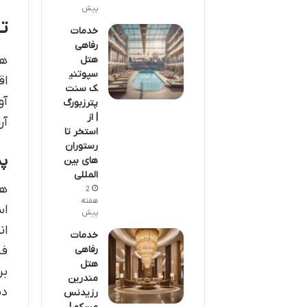
پیش
ت
خدمات
رفاهی
هت
هتل
سپوتنی
اق
ک سنت
آو
پترزبورگ
| از
آر
استخر تا
رستوران
پ
های بین
المللی
هن
2
هفته
اس
پیش
ان
خدمات
رفاهی
فر
هتل
بر
مندرین
دس
رزیدنس