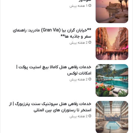
1 هفته پیش
**خیابان گران بیا (Gran Via) مادرید: راهنمای
سفر و جاذبه ها**
2 هفته پیش
خدمات رفاهی هتل کامالا بیچ استیت پوکت |
امکانات لوکس
2 هفته پیش
خدمات رفاهی هتل سپوتنیک سنت پترزبورگ | از
استخر تا رستوران های بین المللی
2 هفته پیش