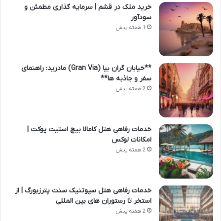
خرید ملک در قشم | سرمایه گذاری مطمئن و
سودآور
1 هفته پیش
**خیابان گران بیا (Gran Via) مادرید: راهنمای
سفر و جاذبه ها**
2 هفته پیش
خدمات رفاهی هتل کامالا بیچ استیت پوکت |
امکانات لوکس
2 هفته پیش
خدمات رفاهی هتل سپوتنیک سنت پترزبورگ | از
استخر تا رستوران های بین المللی
2 هفته پیش