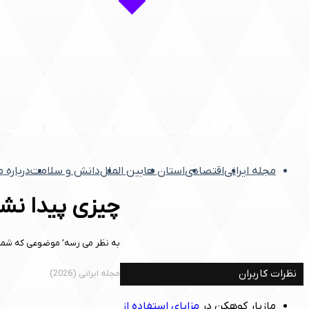
گردشگری
وکیل
هتل
کتاب
ارز دیجیتال
داروخانه
صنعت
پوست
س
مجله ایرانی
اقتصادی
استان ها
بین الملل
دانش و سلامت
درباره 
چیزی پیدا نش
به نظر می رسه’ موضوعی که شما 
نظرات کاربران
مجله ایرانی (2026)
مازیار کوهکن
در
مزایای استفاده از