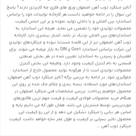
آنالیز میلگرد ذوب آهن اصفهان ورق های فلزی چه کاربردی دارند؟ پاسخ
این سوال را در ادامه خواهید دانست.هر کارخانه تولیدات خود را براساس
استاندارد بین المللی و یا داخلی تولید نموده و بر این اساس کیفیت
محصولات تولیدی خود را تضمین می نماید. هرچه این استاندارد به
استانداردهای بین المللی نزدیک تر باشد، اعتبار بیشتری دارد. کارخانه
ذوب آهن اصفهان نیز از این قاعده مستثنا نبوده و میلگردهای تولیدی
این شرکت براساس استاندارد Gost و DIN به بازار عرضه می شوند. برای
اطمینان و رسیدن به استاندارد تعیین شده در هر بخش صنعتی
قسمتی به نام کنترل کیفیت وجود دارد. وظیفه این بخش کنترل
محصولات تولیدی است تا از هرگونه تولید محصول خارج از استاندارد
جلوگیری شود. در ادامه به بررسی برگه آنالیز میلگرد ذوب آهن اصفهان،
استانداردهای مورد استفاده، بسته بندی و علائم حک شده بر روی این
محصول خواهیم پرداخت. بررسی مشخصات فنی میلگرد اصفهان در
هنگام خرید محصولات فولادی کیفیت و قیمت مهم ترین فاکتورهای
موردبررسی توسط مشتریان می باشد. همان طور که می دانیم پایه و
اساس هر بنایی را میلگرد تشکیل می دهد و از این رو کیفیت این
محصول تاثیر بسزایی بر کیفیت و طول عمر سازه خواهد داشت. کیفیت
میلگرد ذوب آهن …