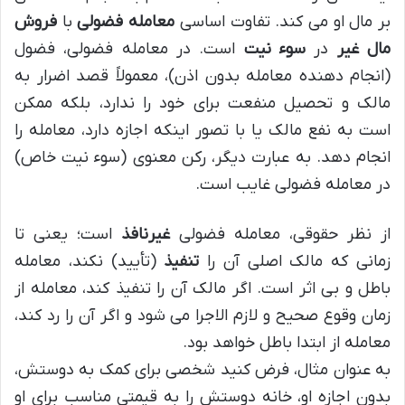
بر مال او می کند. تفاوت اساسی
معامله فضولی
با
فروش
مال غیر
در
سوء نیت
است. در معامله فضولی، فضول
(انجام دهنده معامله بدون اذن)، معمولاً قصد اضرار به
مالک و تحصیل منفعت برای خود را ندارد، بلکه ممکن
است به نفع مالک یا با تصور اینکه اجازه دارد، معامله را
انجام دهد. به عبارت دیگر، رکن معنوی (سوء نیت خاص)
در معامله فضولی غایب است.
از نظر حقوقی، معامله فضولی
غیرنافذ
است؛ یعنی تا
زمانی که مالک اصلی آن را
تنفیذ
(تأیید) نکند، معامله
باطل و بی اثر است. اگر مالک آن را تنفیذ کند، معامله از
زمان وقوع صحیح و لازم الاجرا می شود و اگر آن را رد کند،
معامله از ابتدا باطل خواهد بود.
به عنوان مثال، فرض کنید شخصی برای کمک به دوستش،
بدون اجازه او، خانه دوستش را به قیمتی مناسب برای او