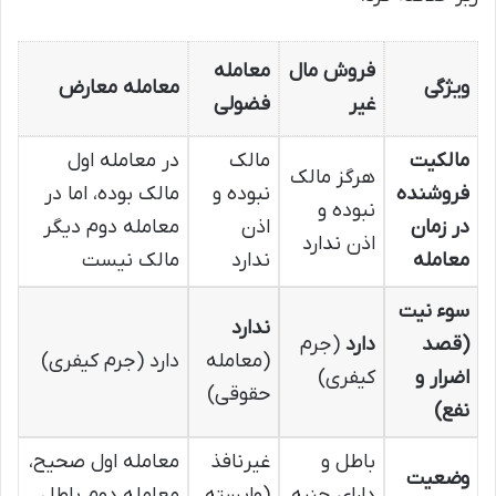
فروش مال
معامله
ویژگی
معامله معارض
غیر
فضولی
مالکیت
مالک
در معامله اول
هرگز مالک
فروشنده
نبوده و
مالک بوده، اما در
نبوده و
در زمان
اذن
معامله دوم دیگر
اذن ندارد
معامله
ندارد
مالک نیست
سوء نیت
ندارد
(قصد
دارد
(جرم
(معامله
دارد (جرم کیفری)
اضرار و
کیفری)
حقوقی)
نفع)
باطل و
غیرنافذ
معامله اول صحیح،
وضعیت
دارای جنبه
(وابسته
معامله دوم باطل