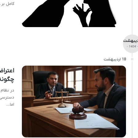
کامل بر
دیبهشت
- 1404 -
18 اردیبهشت
اعتراض
چگونه
در نظام 
دسترسی 
اما…