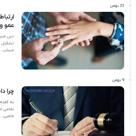
23 بهمن
ارتباط
عمو و 
دین مبین
تشکیل خا
حساب…
9 بهمن
چرا د
به گفته
تمامی ا
خاصی…