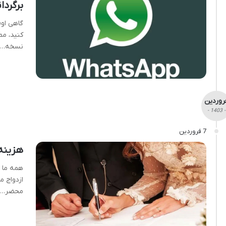
برگردا
گاهی او
کنید، مم
نسخه…
روردین
- 1403 -
7 فروردین
هزینه
همه ما م
ازدواج م
محضر…