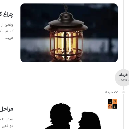
چراغ 
وقتی از
کنیم، ی
می…
خرداد
- 1404 -
22 خرداد
مراحل
صفر تا 
توافقی 