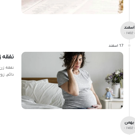
اسفند
- 1402 -
17 اسفند
نفقه ز
نفقه زن 
دائم، زو
بهمن
- 1402 -