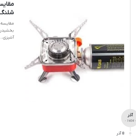
مقایسه
شلنگ‌
مقایسه 
بخشیدن 
آشپزی…
آذر
- 1404 -
8 آذر