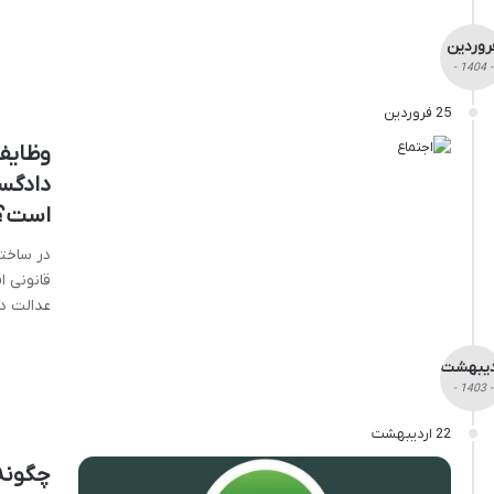
روردین
- 1404 -
25 فروردین
وظایف
دادگس
است؟
در ساختا
قانونی ا
عدالت دا
دیبهشت
- 1403 -
22 اردیبهشت
چگونه